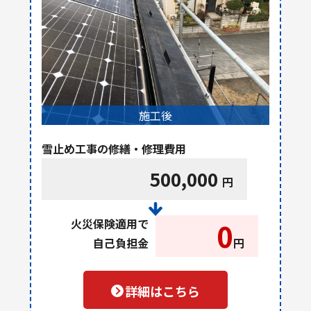
施工後
雪止め工事の修繕・修理費用
500,000
円
火災保険適用で
0
自己負担金
円
詳細はこちら