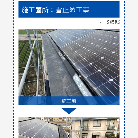
施工箇所：雪止め工事
- S様邸
施工前