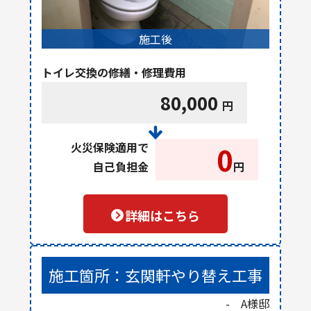
施工後
トイレ交換の修繕・修理費用
80,000
円
火災保険適用で
0
自己負担金
円
詳細はこちら
施工箇所：玄関軒やり替え工事
- A様邸