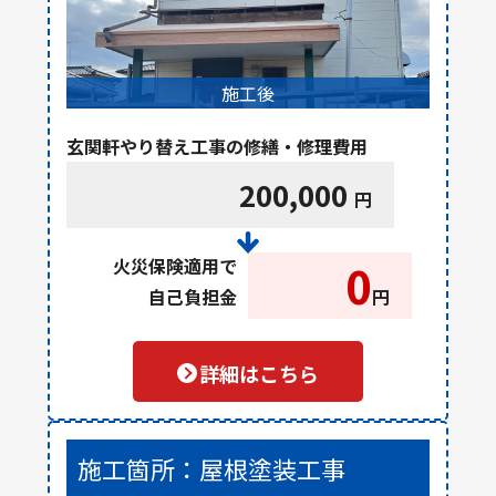
施工後
玄関軒やり替え工事の修繕・修理費用
200,000
円
火災保険適用で
0
自己負担金
円
詳細はこちら
施工箇所：屋根塗装工事