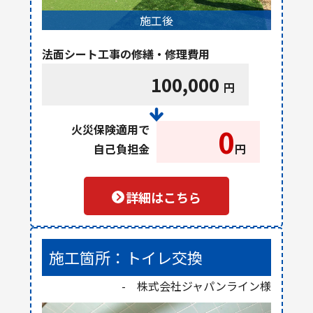
施工後
法面シート工事の修繕・修理費用
100,000
円
火災保険適用で
0
自己負担金
円
詳細はこちら
施工箇所：トイレ交換
- 株式会社ジャパンライン様